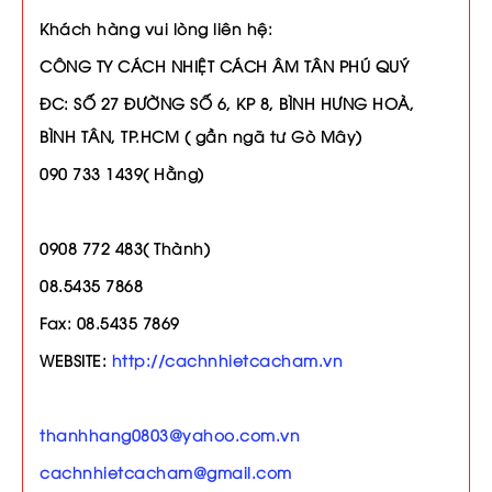
Khách hàng vui lòng liên hệ:
CÔNG TY CÁCH NHIỆT CÁCH ÂM TÂN PHÚ QUÝ
ĐC: SỐ 27 ĐƯỜNG SỐ 6, KP 8, BÌNH HƯNG HOÀ,
BÌNH TÂN, TP.HCM ( gần ngã tư Gò Mây)
090 733 1439( Hằng)
0908 772 483( Thành)
08.5435 7868
Fax: 08.5435 7869
WEBSITE:
http://cachnhietcacham.vn
thanhhang0803@yahoo.com.vn
cachnhietcacham@gmail.com