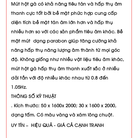
Mút hột gà có khả năng tiêu tán và hấp thụ âm
thanh cực tốt bởi bề mặt phức hợp cung cấp
diện tích bề mặt tán âm lớn hơn và hấp thụ
nhiều hơn so với các sản phẩm tiêu âm khác. Bề
mặt mút dạng parabon giúp tăng cường khả
năng hấp thụ năng lượng âm thành từ mọi góc
độ. Không giống như nhiều vật liệu tiêu âm khác,
mút hột gà hấp thụ âm thanh xuất sắc ở nhiều
dải tần với độ nhiều khác nhau từ 0.8 đến
1.05Hz.
THÔNG SỐ KỸ THUẬT
. Kích thước: 50 x 1600x 2000; 30 x 1600 x 2000,
dạng tấm. Có màu vàng và xám lông chuột.
UY TÍN – HIỆU QUẢ - GIÁ CẢ CẠNH TRANH