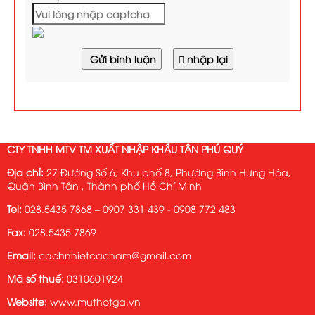
Gửi bình luận
nhập lại
CTY TNHH MTV TM XUẤT NHẬP KHẨU TÂN PHÚ QUÝ
Địa chỉ:
27 Đường Số 6, Khu phố 8, Phường Bình Hưng Hòa,
Quận Bình Tân , Thành phố Hồ Chí Minh
Tel:
028.5435 7868 – 0907 331 439 - 0908 772 483
Fax:
028.5435 7869
Email:
cachnhietcacham@gmail.com
Mã số thuế:
0310601924
Website:
www.muthotga.vn