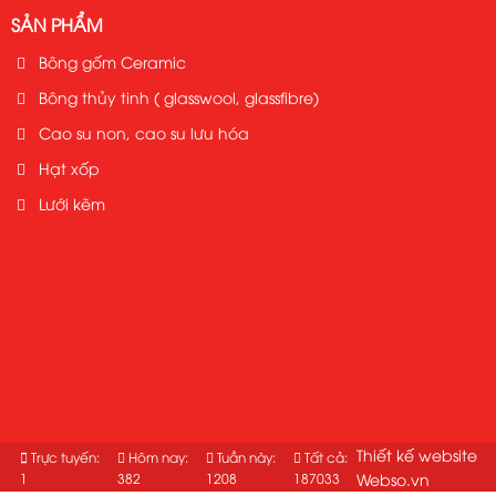
SẢN PHẨM
Bông gốm Ceramic
Bông thủy tinh ( glasswool, glassfibre)
Cao su non, cao su lưu hóa
Hạt xốp
Lưới kẽm
Thiết kế website
Trực tuyến:
Hôm nay:
Tuần này:
Tất cả:
1
382
1208
187033
Webso.vn