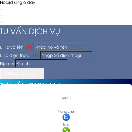
Nooijd ung o day
TƯ VẤN DỊCH VỤ
Họ và tên
(*)
Số điện thoại
(*)
Địa chỉ
Đăng ký tư vấn
TƯ VẤN DỊCH VỤ
Menu
Họ và tên
(*)
Trang chủ
Số điện thoại
(*)
Zalo
Địa chỉ