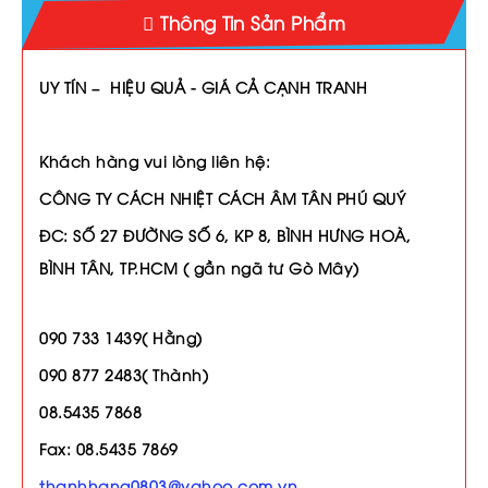
Thông Tin Sản Phẩm
UY TÍN – HIỆU QUẢ - GIÁ CẢ CẠNH TRANH
Khách hàng vui lòng liên hệ:
CÔNG TY CÁCH NHIỆT CÁCH ÂM TÂN PHÚ QUÝ
ĐC: SỐ 27 ĐƯỜNG SỐ 6, KP 8, BÌNH HƯNG HOÀ,
BÌNH TÂN, TP.HCM ( gần ngã tư Gò Mây)
090 733 1439( Hằng)
090 877 2483( Thành)
08.5435 7868
Fax: 08.5435 7869
thanhhang0803@yahoo.com.vn