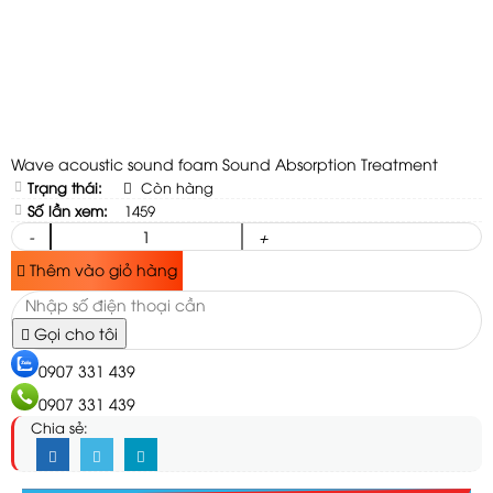
Wave acoustic sound foam Sound Absorption Treatment
Trạng thái:
Còn hàng
Số lần xem:
1459
-
+
Thêm vào giỏ hàng
Gọi cho tôi
0907 331 439
0907 331 439
Chia sẻ: