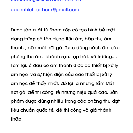
cachnhietcacham@gmail.com
Được sản xuất từ Foam xốp có tạo hình bề mặt
dạng trứng có tác dụng tiêu âm, hấp thụ âm
thanh , nên mút hột gà được dùng cách âm các
phòng thu âm, khách sạn, rạp hát, vũ trường....
Tóm lại, ở đâu có âm thanh ở đó có thiết bị xử lý
âm học, và sự hiện diện của các thiết bị xử lý
âm học dễ thấy nhất, đó lại là những tấm Mút
hột gà: dễ thi công, rẻ nhưng hiệu quả cao. Sản
phẩm được dùng nhiều trong các phòng thu đạt
tiêu chuẩn quốc tế, dễ thi công và giá thành
thấp.