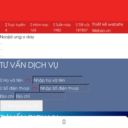
Thiết kế website
Trực tuyến:
Hôm nay:
Tuần này:
Tất cả:
4
165
1982
187807
Webso.vn
Nooijd ung o day
TƯ VẤN DỊCH VỤ
Họ và tên
(*)
Số điện thoại
(*)
Địa chỉ
Đăng ký tư vấn
TƯ VẤN DỊCH VỤ