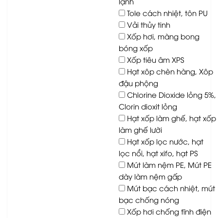
lạnh
Tole cách nhiệt, tôn PU
Vải thủy tinh
Xốp hơi, màng bong
bóng xốp
Xốp tiêu âm XPS
Hạt xôp chèn hàng, Xôp
đậu phộng
Chlorine Dioxide lỏng 5%,
Clorin dioxit lỏng
Hạt xốp làm ghế, hạt xốp
làm ghế lười
Hạt xốp lọc nước, hạt
lọc nổi, hạt xifo, hạt PS
Mút làm nệm PE, Mút PE
dày làm nệm gấp
Mút bạc cách nhiệt, mút
bạc chống nóng
Xốp hơi chống tĩnh điện