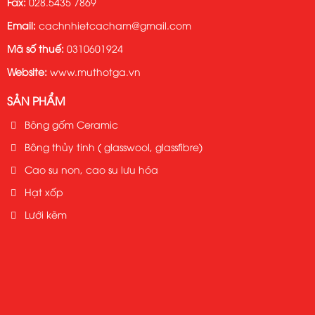
Fax:
028.5435 7869
Email:
cachnhietcacham@gmail.com
Mã số thuế:
0310601924
Website:
www.muthotga.vn
SẢN PHẨM
Bông gốm Ceramic
Bông thủy tinh ( glasswool, glassfibre)
Cao su non, cao su lưu hóa
Hạt xốp
Lưới kẽm