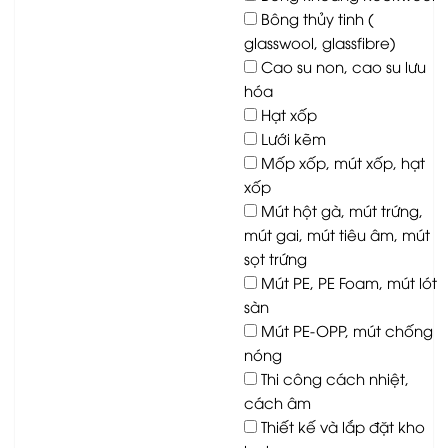
Bông thủy tinh (
glasswool, glassfibre)
Cao su non, cao su lưu
hóa
Hạt xốp
Lưới kẽm
Mốp xốp, mút xốp, hạt
xốp
Mút hột gà, mút trứng,
mút gai, mút tiêu âm, mút
sọt trứng
Mút PE, PE Foam, mút lót
sàn
Mút PE-OPP, mút chống
nóng
Thi công cách nhiệt,
cách âm
Thiết kế và lắp đặt kho