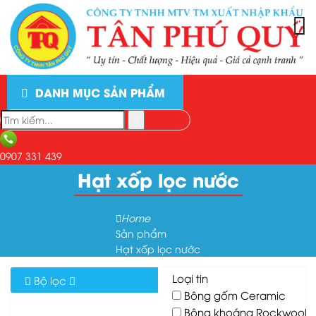
DANH MỤC SẢN PHẨM
0907 331 439
Hạt xốp lọc nước
Home
Sản phẩm
Hạt xốp lọc nước
Loại tin
Bộ lọc
Bông gốm Ceramic
Bông khoáng Rockwool