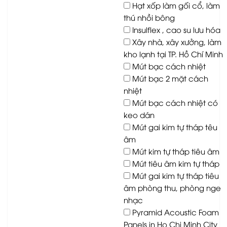
Hạt xốp làm gối cổ, làm
thú nhồi bông
Insulflex , cao su lưu hóa
Xây nhà, xây xưởng, làm
kho lạnh tại TP. Hồ Chí Minh
Mút bạc cách nhiệt
Mút bạc 2 mặt cách
nhiệt
Mút bạc cách nhiệt có
keo dán
Mút gai kim tự tháp têu
âm
Mút kim tự tháp tiêu âm
Mút tiêu âm kim tự tháp
Mút gai kim tự tháp tiêu
âm phòng thu, phòng nge
nhạc
Pyramid Acoustic Foam
Panels in Ho Chi Minh City