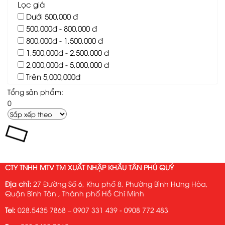
Lọc giá
Dưới 500,000 đ
500,000đ - 800,000 đ
800,000đ - 1,500,000 đ
1,500,000đ - 2,500,000 đ
2,000,000đ - 5,000,000 đ
Trên 5,000,000đ
Tổng sản phẩm:
0
CTY TNHH MTV TM XUẤT NHẬP KHẨU TÂN PHÚ QUÝ
Địa chỉ:
27 Đường Số 6, Khu phố 8, Phường Bình Hưng Hòa,
Quận Bình Tân , Thành phố Hồ Chí Minh
Tel:
028.5435 7868 – 0907 331 439 - 0908 772 483