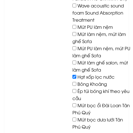
Wave acoustic sound
foam Sound Absorption
Treatment
Mút PU làm nệm
Mút làm nệm, mút làm
ghế Sofa
Mút PU làm nệm, mút PU
làm ghế Sofa
Mút làm ghế salon, mút
làm ghế Sofa
Hạt xốp lọc nước
Bông Khoáng
Ép túi bóng khí theo yêu
cầu
Mút bọc ổi Đài Loan Tân
Phú Quý
Mút bọc dưa lưới Tân
Phú Quý