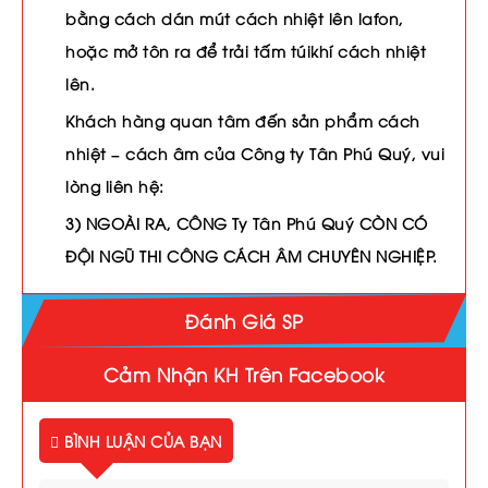
bằng cách dán mút cách nhiệt lên lafon,
hoặc mở tôn ra để trải tấm túikhí cách nhiệt
lên.
Khách hàng quan tâm đến sản phẩm cách
nhiệt – cách âm của Công ty Tân Phú Quý, vui
lòng liên hệ:
3) NGOÀI RA, CÔNG Ty Tân Phú Quý CÒN CÓ
ĐỘI NGŨ THI CÔNG CÁCH ÂM CHUYÊN NGHIỆP.
Đánh Giá SP
Cảm Nhận KH Trên Facebook
BÌNH LUẬN CỦA BẠN