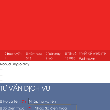
Thiết kế website
Trực tuyến:
Hôm nay:
Tuần này:
Tất cả:
1
343
2160
187985
Webso.vn
Nooijd ung o day
TƯ VẤN DỊCH VỤ
Họ và tên
(*)
Số điện thoại
(*)