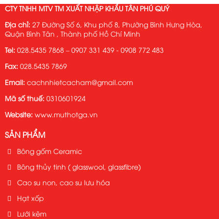
CTY TNHH MTV TM XUẤT NHẬP KHẨU TÂN PHÚ QUÝ
Địa chỉ:
27 Đường Số 6, Khu phố 8, Phường Bình Hưng Hòa,
Quận Bình Tân , Thành phố Hồ Chí Minh
Tel:
028.5435 7868 – 0907 331 439 - 0908 772 483
Fax:
028.5435 7869
Email:
cachnhietcacham@gmail.com
Mã số thuế:
0310601924
Website:
www.muthotga.vn
SẢN PHẨM
Bông gốm Ceramic
Bông thủy tinh ( glasswool, glassfibre)
Cao su non, cao su lưu hóa
Hạt xốp
Lưới kẽm