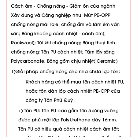
Cách âm - Chống nóng - Giảm ồn của ngành
Xây dựng và Công nghiệp như: Mút PE-OPP
chống nóng mái Tole, chống ẩm và làm êm ván
sàn; Bông khoáng cách nhiệt - cách âm(
Rockwool); Túi khí chống nóng; Bông thuỷ tinh
chống nóng; Tôn PU cách nhiệt; Tấm lấy sáng
Polycarbonate; Bông gốm chịu nhiệt( Ceramic).
1)Giải pháp chống nóng cho nhà chưa lợp tôn:
Khách hàng có thể mua tôn cách nhiệt PU,
hoặc tôn dán lớp cách nhiệt PE-OPP của
công ty Tân Phú Quý .
+) Tôn PU: Tôn PU bao gồm tôn 5 sóng vuông
được phủ một lớp PolyUrethane dày 16mm.
Tôn PU có hiệu quả cách nhiệt cách âm tốt;