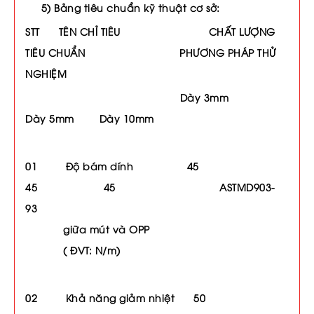
5) Bảng tiêu chuẩn kỹ thuật cơ sở:
STT TÊN CHỈ TIÊU CHẤT LƯỢNG
TIÊU CHUẨN PHƯƠNG PHÁP THỬ
NGHIỆM
Dày 3mm
Dày 5mm Dày 10mm
01 Độ bám dính 45
45 45 ASTMD903-
93
giữa mút và OPP
( ĐVT: N/m)
02 Khả năng giảm nhiệt 50