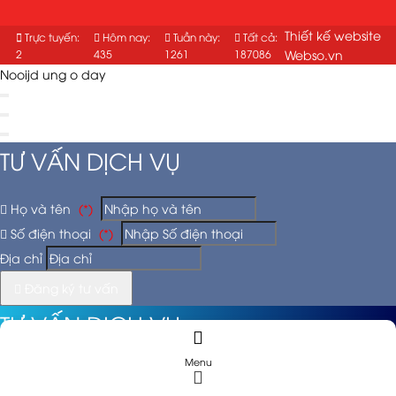
Thiết kế website
Trực tuyến:
Hôm nay:
Tuần này:
Tất cả:
2
435
1261
187086
Webso.vn
Nooijd ung o day
TƯ VẤN DỊCH VỤ
Họ và tên
(*)
Số điện thoại
(*)
Địa chỉ
Đăng ký tư vấn
TƯ VẤN DỊCH VỤ
Menu
Họ và tên
(*)