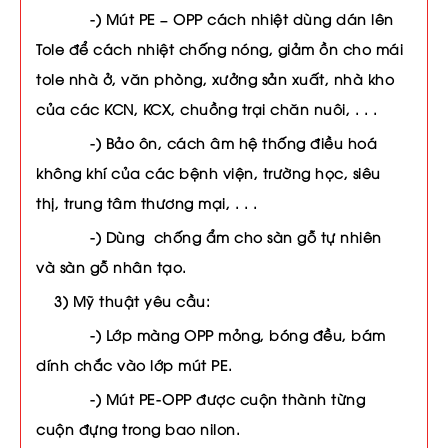
-) Mút PE – OPP cách nhiệt dùng dán lên
Tole để cách nhiệt chống nóng, giảm ồn cho mái
tole nhà ở, văn phòng, xưởng sản xuất, nhà kho
của các KCN, KCX, chuồng trại chăn nuôi, . . .
-) Bảo ôn, cách âm hệ thống điều hoá
không khí của các bệnh viện, trường học, siêu
thị, trung tâm thương mại, . . .
-) Dùng chống ẩm cho sàn gỗ tự nhiên
và sàn gỗ nhân tạo.
3) Mỹ thuật yêu cầu:
-) Lớp màng OPP mỏng, bóng đều, bám
dính chắc vào lớp mút PE.
-) Mút PE-OPP được cuộn thành từng
cuộn đựng trong bao nilon.