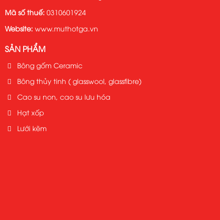
Mã số thuế:
0310601924
Website:
www.muthotga.vn
SẢN PHẨM
Bông gốm Ceramic
Bông thủy tinh ( glasswool, glassfibre)
Cao su non, cao su lưu hóa
Hạt xốp
Lưới kẽm