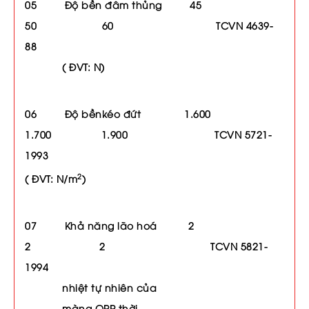
05 Độ bền đâm thủng 45
50 60 TCVN 4639-
88
( ĐVT: N)
06 Độ bềnkéo đứt 1.600
1.700 1.900 TCVN 5721-
1993
2
( ĐVT: N/m
)
07 Khả năng lão hoá 2
2 2 TCVN 5821-
1994
nhiệt tự nhiên của
màng OPP thời