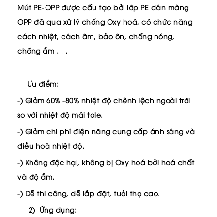
Mút PE-OPP được cấu tạo bởi lớp PE dán màng
OPP đã qua xử lý chống Oxy hoá, có chức năng
cách nhiệt, cách âm, bảo ôn, chống nóng,
chống ẩm . . .
Ưu điểm:
-) Giảm 60% -80% nhiệt độ chênh lệch ngoài trời
so với nhiệt độ mái tole.
-) Giảm chi phí điện năng cung cấp ánh sáng và
điều hoà nhiệt độ.
-) Không độc hại, không bị Oxy hoá bởi hoá chất
và độ ẩm.
-) Dễ thi công, dễ lắp đặt, tuỏi thọ cao.
2) Ứng dụng: