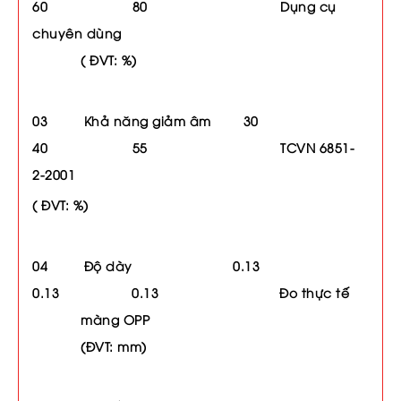
60 80 Dụng cụ
chuyên dùng
( ĐVT: %)
03 Khả năng giảm âm 30
40 55 TCVN 6851-
2-2001
( ĐVT: %)
04 Độ dày 0.13
0.13 0.13 Đo thực tế
màng OPP
(ĐVT: mm)