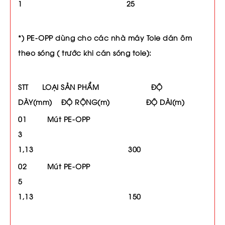
1 25
*) PE-OPP dùng cho các nhà máy Tole dán ôm
theo sóng ( trước khi cán sóng tole):
STT LOẠI SẢN PHẨM ĐỘ
DÀY(mm) ĐỘ RỘNG(m) ĐỘ DÀI(m)
01 Mút PE-OPP
3
1,13 300
02 Mút PE-OPP
5
1,13 150