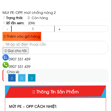
Mút PE-OPP, mút chống nóng 2
Trạng thái:
Còn hàng
Số lần xem:
2096
-
+
Thêm vào giỏ hàng
Gọi cho tôi
0907 331 439
0907 331 439
Chia sẻ:
Thông Tin Sản Phẩm
MÚT PE – OPP CÁCH NHIỆT: