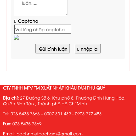
Captcha
Gửi bình luận
nhập lại
CTY TNHH MTV TM XUẤT NHẬP KHẨU TÂN PHÚ QUÝ
Địa chỉ:
27 Đường Số 6, Khu phố 8, Phường Bình Hưng Hòa,
Quận Bình Tân , Thành phố Hồ Chí Minh
Tel:
028.5435 7868 – 0907 331 439 - 0908 772 483
Fax:
028.5435 7869
Email:
cachnhietcacham@gmail.com