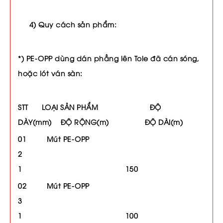
4) Quy cách sản phẩm:
*) PE-OPP dùng dán phẳng lên Tole đã cán sóng,
hoặc lót ván sàn:
STT LOẠI SẢN PHẨM ĐỘ
DÀY(mm) ĐỘ RỘNG(m) ĐỘ DÀI(m)
01 Mút PE-OPP
2
1 150
02 Mút PE-OPP
3
1 100