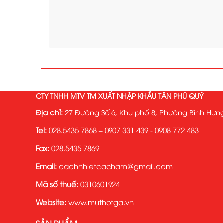
CTY TNHH MTV TM XUẤT NHẬP KHẨU TÂN PHÚ QUÝ
Địa chỉ:
27 Đường Số 6, Khu phố 8, Phường Bình Hưng
Tel:
028.5435 7868 – 0907 331 439 - 0908 772 483
Fax:
028.5435 7869
Email:
cachnhietcacham@gmail.com
Mã số thuế:
0310601924
Website:
www.muthotga.vn