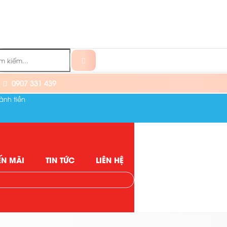
0907 331 439
ành tiền
N MÃI
TIN TỨC
LIÊN HỆ