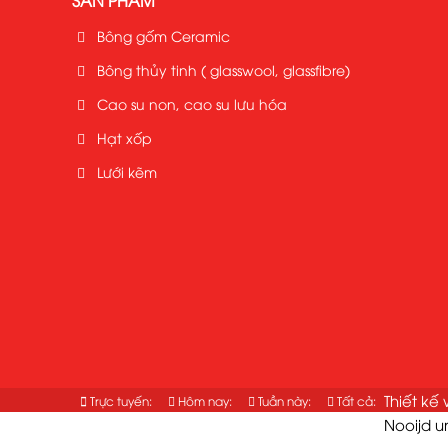
SẢN PHẨM
Bông gốm Ceramic
Bông thủy tinh ( glasswool, glassfibre)
Cao su non, cao su lưu hóa
Hạt xốp
Lưới kẽm
Thiết kế
Trực tuyến:
Hôm nay:
Tuần này:
Tất cả:
1
123
1688
187513
Nooijd u