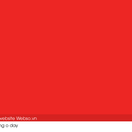
 website Webso.vn
ng o day