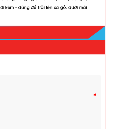
ưới kẽm
- dùng để trải lên xà gồ, dưới mái
*