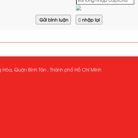
Gửi bình luận
nhập lại
 Hòa, Quận Bình Tân , Thành phố Hồ Chí Minh