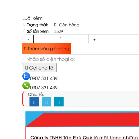
Lưới kẽm
Trạng thái:
Còn hàng
Số lần xem:
3529
-
+
Thêm vào giỏ hàng
Gọi cho tôi
0907 331 439
0907 331 439
Chia sẻ:
Công ty TNHH Tân Phú Quý là một trong những