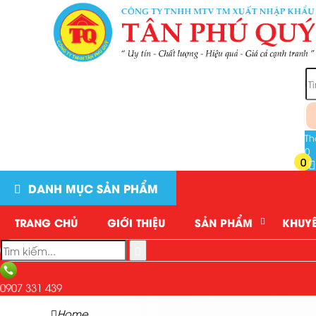
Th
0
0
DANH MỤC SẢN PHẨM
TRANG CHỦ
GIỚI THIỆU
SẢN PHẨM
KHUYẾ
0907 331 439
Home