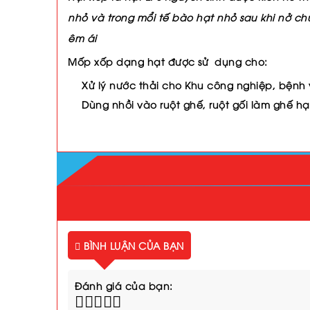
nhỏ và trong mổi tế bào hạt nhỏ sau khi nở ch
êm ái
Mốp xốp dạng hạt được sử dụng cho:
Xử lý nước thải cho Khu công nghiệp, bệnh 
Dùng nhồi vào ruột ghế, ruột gối làm ghế hạ
BÌNH LUẬN CỦA BẠN
Đánh giá của bạn: