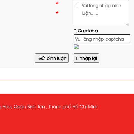
*
*
Captcha
Gửi bình luận
nhập lại
 Hòa, Quận Bình Tân , Thành phố Hồ Chí Minh