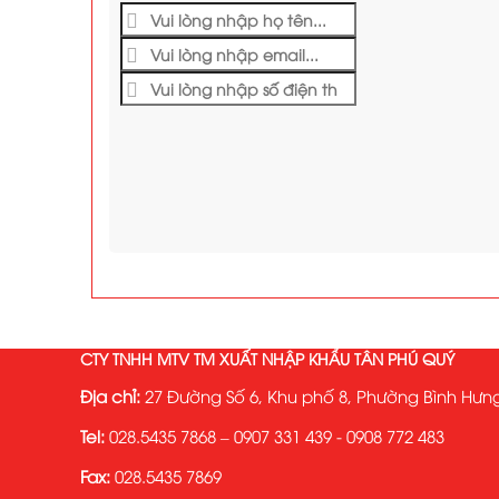
CTY TNHH MTV TM XUẤT NHẬP KHẨU TÂN PHÚ QUÝ
Địa chỉ:
27 Đường Số 6, Khu phố 8, Phường Bình Hưng
Tel:
028.5435 7868 – 0907 331 439 - 0908 772 483
Fax:
028.5435 7869