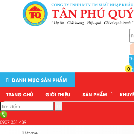
Th
0
0
DANH MỤC SẢN PHẨM
TRANG CHỦ
GIỚI THIỆU
SẢN PHẨM
KHUYẾ
0907 331 439
Home