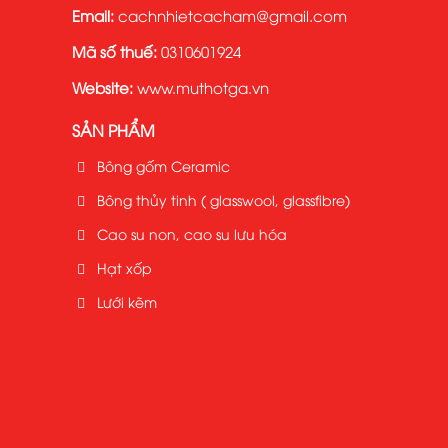
Email:
cachnhietcacham@gmail.com
Mã số thuế:
0310601924
Website:
www.muthotga.vn
SẢN PHẨM
Bông gốm Ceramic
Bông thủy tinh ( glasswool, glassfibre)
Cao su non, cao su lưu hóa
Hạt xốp
Lưới kẽm