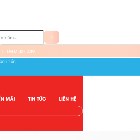
0907 331 439
ành tiền
N MÃI
TIN TỨC
LIÊN HỆ