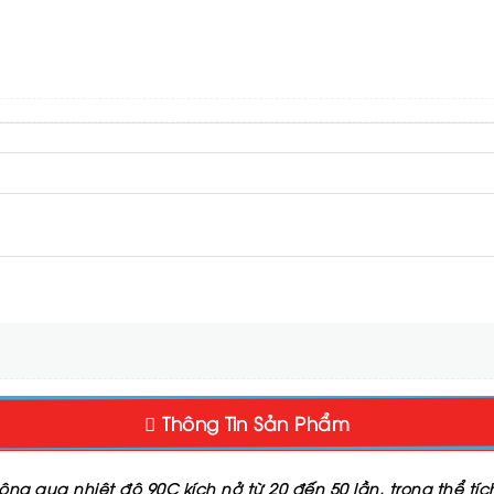
Thông Tin Sản Phẩm
ông qua nhiệt độ 90C kích nở từ 20 đến 50 lần. trong thể tí