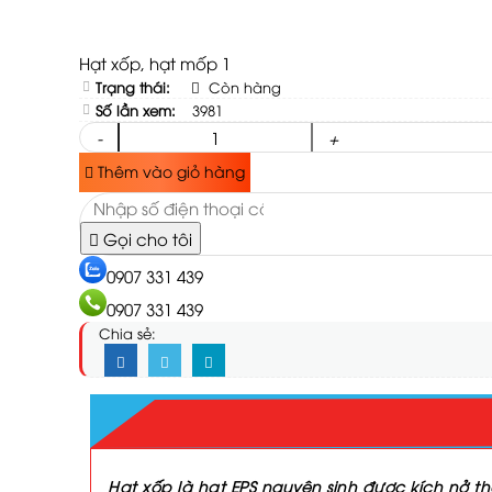
Hạt xốp, hạt mốp 1
Trạng thái:
Còn hàng
Số lần xem:
3981
-
+
Thêm vào giỏ hàng
Gọi cho tôi
0907 331 439
0907 331 439
Chia sẻ:
Hạt xốp là hạt EPS nguyên sinh được kích nở th