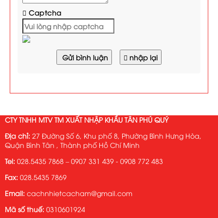
Captcha
Gửi bình luận
nhập lại
CTY TNHH MTV TM XUẤT NHẬP KHẨU TÂN PHÚ QUÝ
Địa chỉ:
27 Đường Số 6, Khu phố 8, Phường Bình Hưng Hòa,
Quận Bình Tân , Thành phố Hồ Chí Minh
Tel:
028.5435 7868 – 0907 331 439 - 0908 772 483
Fax:
028.5435 7869
Email:
cachnhietcacham@gmail.com
Mã số thuế:
0310601924