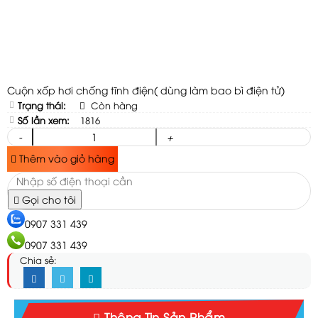
Cuộn xốp hơi chống tĩnh điện( dùng làm bao bì điện tử)
Trạng thái:
Còn hàng
Số lần xem:
1816
-
+
Thêm vào giỏ hàng
Gọi cho tôi
0907 331 439
0907 331 439
Chia sẻ:
Thông Tin Sản Phẩm