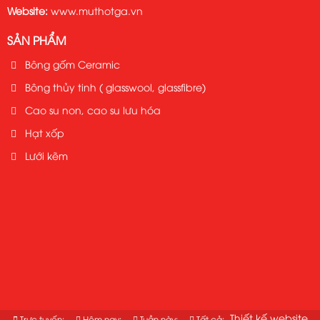
Website:
www.muthotga.vn
SẢN PHẨM
Bông gốm Ceramic
Bông thủy tinh ( glasswool, glassfibre)
Cao su non, cao su lưu hóa
Hạt xốp
Lưới kẽm
Thiết kế website
Trực tuyến:
Hôm nay:
Tuần này:
Tất cả: