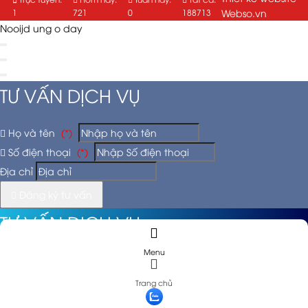
1
721
0
188713
Webso.vn
Nooijd ung o day
TƯ VẤN DỊCH VỤ
Họ và tên
(*)
Số điện thoại
(*)
Địa chỉ
Đăng ký tư vấn
TƯ VẤN DỊCH VỤ
Menu
Họ và tên
(*)
Trang chủ
Số điện thoại
(*)