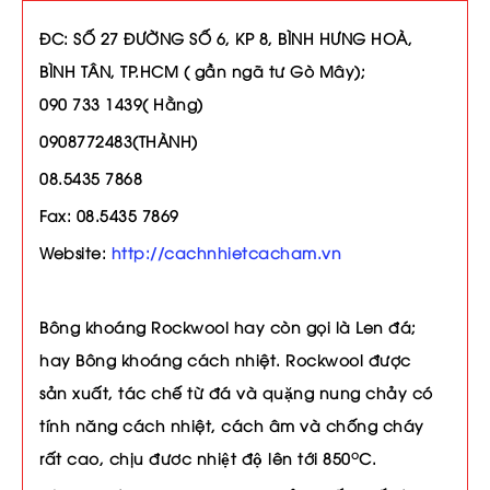
ĐC: SỐ 27 ĐƯỜNG SỐ 6, KP 8, BÌNH HƯNG HOÀ,
BÌNH TÂN, TP.HCM ( gần ngã tư Gò Mây);
090 733 1439( Hằng)
0908772483(THÀNH)
08.5435 7868
Fax: 08.5435 7869
Website:
http://cachnhietcacham.vn
Bông khoáng Rockwool hay còn gọi là Len đá;
hay Bông khoáng cách nhiệt. Rockwool được
sản xuất, tác chế từ đá và quặng nung chảy có
tính năng cách nhiệt, cách âm và chống cháy
o
rất cao, chịu đươc nhiệt độ lên tới 850
C.