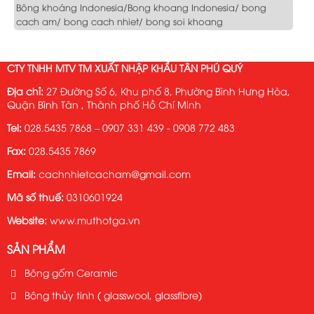
Bông khoáng Indonesia/Bong khoang Indonesia/ bong
cach am/ bong cach nhiet/ bong soi khoang
CTY TNHH MTV TM XUẤT NHẬP KHẨU TÂN PHÚ QUÝ
Địa chỉ:
27 Đường Số 6, Khu phố 8, Phường Bình Hưng Hòa,
Quận Bình Tân , Thành phố Hồ Chí Minh
Tel:
028.5435 7868 – 0907 331 439 - 0908 772 483
Fax:
028.5435 7869
Email:
cachnhietcacham@gmail.com
Mã số thuế:
0310601924
Website:
www.muthotga.vn
SẢN PHẨM
Bông gốm Ceramic
Bông thủy tinh ( glasswool, glassfibre)