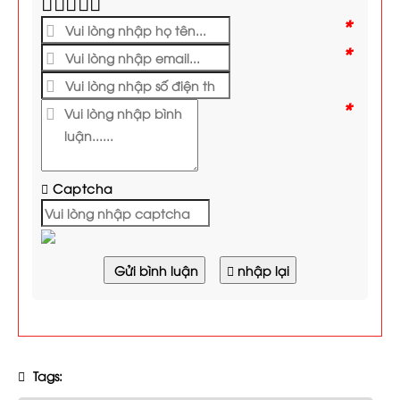
*
*
*
Captcha
Gửi bình luận
nhập lại
Tags: