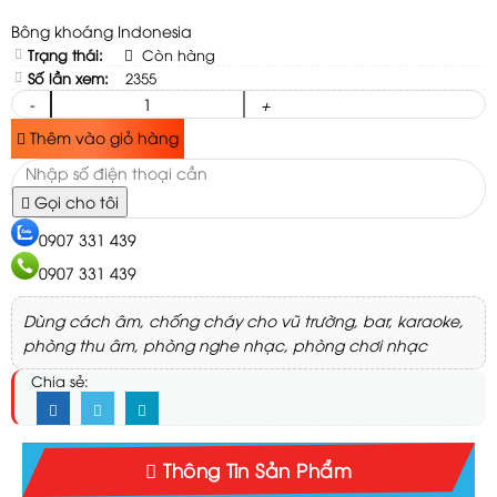
Bông khoáng Indonesia
Trạng thái:
Còn hàng
Số lần xem:
2355
-
+
Thêm vào giỏ hàng
Gọi cho tôi
0907 331 439
0907 331 439
Dùng cách âm, chống cháy cho vũ trường, bar, karaoke,
phòng thu âm, phòng nghe nhạc, phòng chơi nhạc
Chia sẻ:
Thông Tin Sản Phẩm