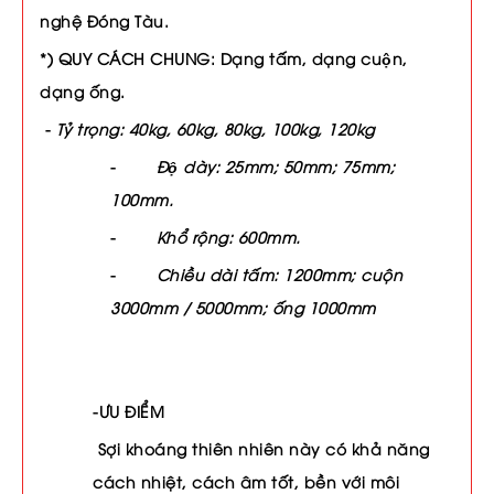
nghệ Đóng Tàu.
*) QUY CÁCH CHUNG: Dạng tấm, dạng cuộn,
dạng ống.
-
Tỷ trọng: 40kg, 60kg, 80kg, 100kg, 120kg
-
Độ dày: 25mm; 50mm; 75mm;
100mm.
-
Khổ rộng: 600mm.
-
Chiều dài tấm: 1200mm; cuộn
3000mm / 5000mm; ống 1000mm
-ƯU ĐIỂM
Sợi khoáng thiên nhiên này có khả năng
cách nhiệt, cách âm tốt, bền với môi