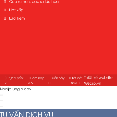
Cao su non, cao su lưu hóa
Hạt xốp
Lưới kẽm
Thiết kế website
Trực tuyến:
Hôm nay:
Tuần này:
Tất cả:
2
709
0
188701
Webso.vn
Nooijd ung o day
TƯ VẤN DỊCH VỤ