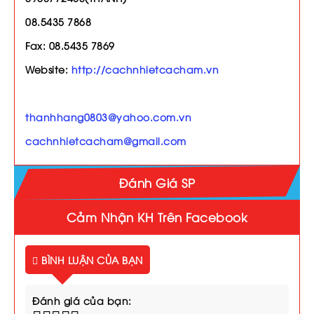
08.5435 7868
Fax: 08.5435 7869
Website:
http://cachnhietcacham.vn
thanhhang0803@yahoo.com.vn
cachnhietcacham@gmail.com
Đánh Giá SP
Cảm Nhận KH Trên Facebook
BÌNH LUẬN CỦA BẠN
Đánh giá của bạn: