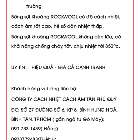
trường
Bông sợi Khoáng ROCKWOOL có độ cách nhiệt,
cách âm rất cao, hệ số dẫn nhiệt thấp.
Bông sợi khoáng ROCKWOOL không bén lửa, có
o
khả năng chống cháy tốt, chịu nhiệt tới 850
c.
UY TÍN – HIỆU QUẢ - GIÁ CẢ CẠNH TRANH
Khách hàng vui lòng liên hệ:
CÔNG TY CÁCH NHIỆT CÁCH ÂM TÂN PHÚ QUÝ
ĐC: SỐ 27 ĐƯỜNG SỐ 6, KP 8, BÌNH HƯNG HOÀ,
BÌNH TÂN, TP.HCM ( gần ngã tư Gò Mây);
090 733 1439( Hằng)
0908772483(THÀNH)